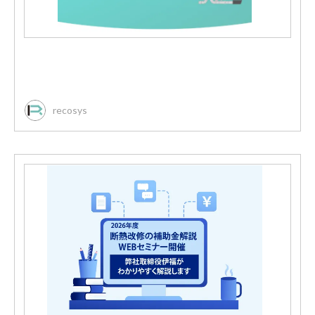
recosys