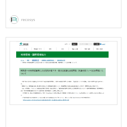
recosys