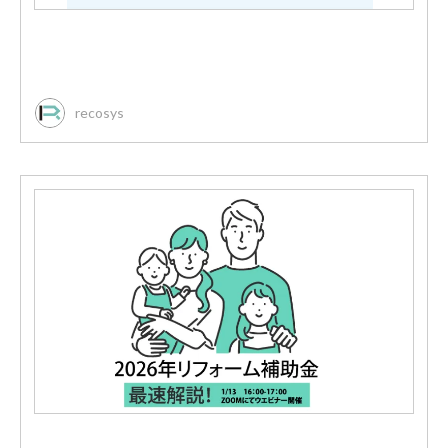
recosys