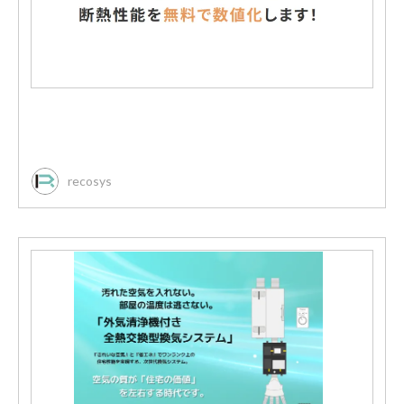
recosys