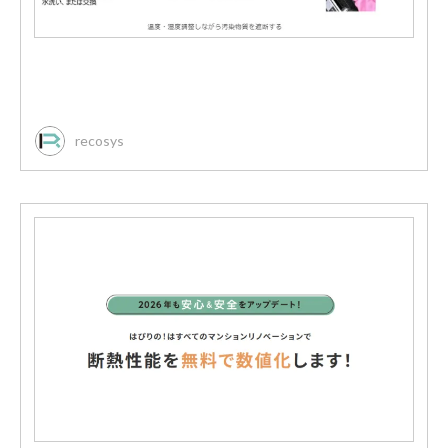
recosys