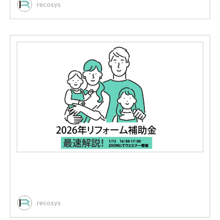
recosys
recosys