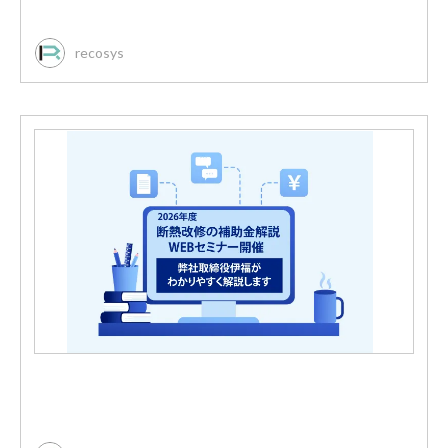
recosys