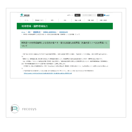
recosys