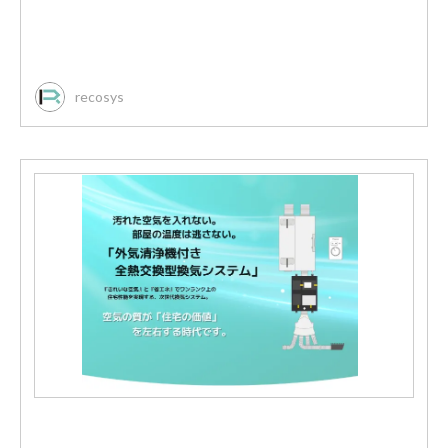
recosys