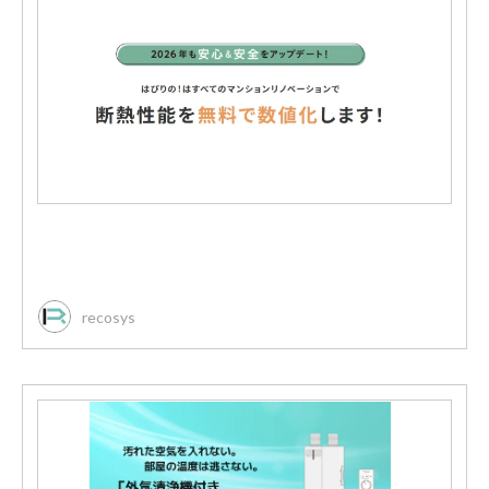
recosys