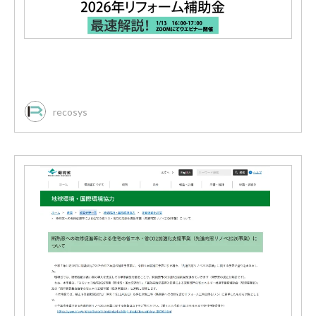
recosys