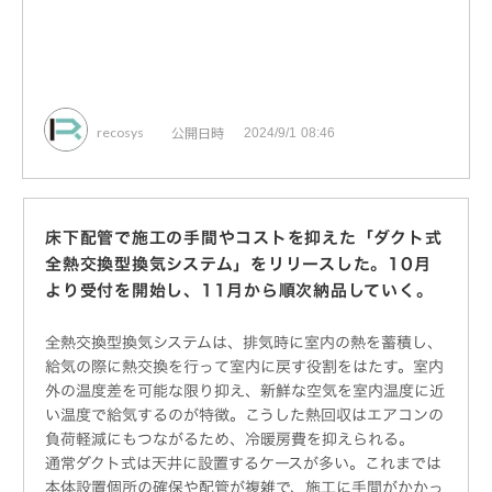
公開日時
recosys
2024/9/1 08:46
床下配管で施工の手間やコストを抑えた「ダクト式
全熱交換型換気システム」をリリースした。10月
より受付を開始し、11月から順次納品していく。
全熱交換型換気システムは、排気時に室内の熱を蓄積し、
給気の際に熱交換を行って室内に戻す役割をはたす。室内
外の温度差を可能な限り抑え、新鮮な空気を室内温度に近
い温度で給気するのが特徴。こうした熱回収はエアコンの
負荷軽減にもつながるため、冷暖房費を抑えられる。
通常ダクト式は天井に設置するケースが多い。これまでは
本体設置個所の確保や配管が複雑で、施工に手間がかかっ