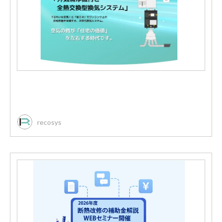
recosys