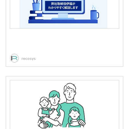
recosys