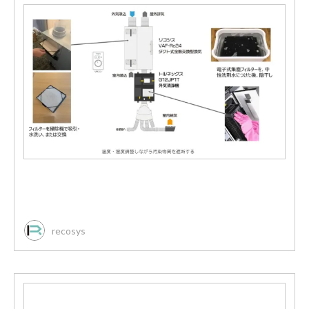
recosys