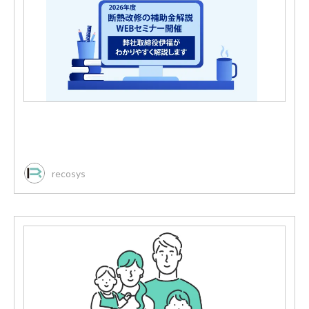
recosys