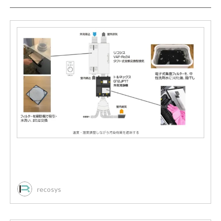
recosys