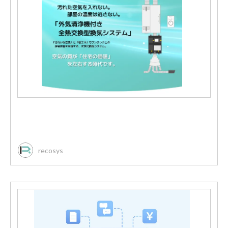
recosys