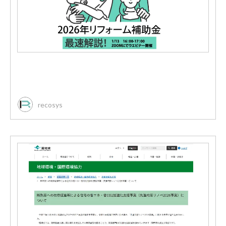
recosys