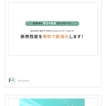
recosys