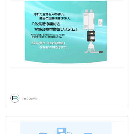
recosys