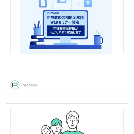
recosys