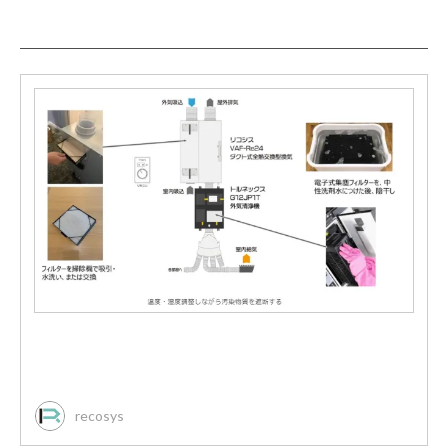
recosys