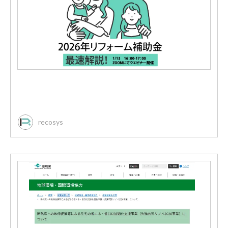
recosys