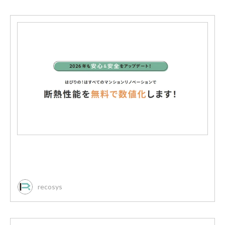
recosys