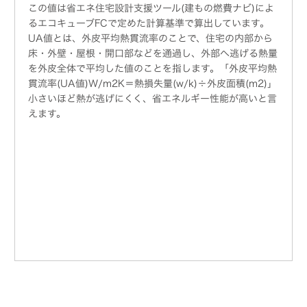
この値は省エネ住宅設計支援ツール(建もの燃費ナビ)によ
るエコキューブFCで定めた計算基準で算出しています。
UA値とは、外皮平均熱貫流率のことで、住宅の内部から
床・外壁・屋根・開口部などを通過し、外部へ逃げる熱量
を外皮全体で平均した値のことを指します。「外皮平均熱
貫流率(UA値)W/m2K＝熱損失量(w/k)÷外皮面積(m2)」
小さいほど熱が逃げにくく、省エネルギー性能が高いと言
えます。