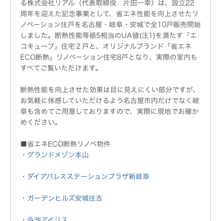
る株式会社リアル（代表取締役 片田一幸）は、設立22
周年を迎えた記念事業として、省エネ性能を向上させたリ
ノベーション住戸を名古屋・岐阜・安城で全10戸販売開始
しました。断熱性能等級5相当のUA値(注1)を満たす「エ
コキューブ」住宅２戸と、オリジナルブランド「省エネ
ECO断熱」リノベーション住宅8戸となり、実際の室内も
すべてご覧いただけます。
断熱性能を向上させた効果は目に見えにくい部分ですが、
お気軽に体感していただけるよう名古屋市内だけでなく岐
阜も含めてご用意しておりますので、実際に現地でお確か
めください。
■省エネECO断熱リノベ物件
・グランドメゾン本山
・ダイアパレスステーションプラザ新岐阜
・ガーデンヒルズ安城住吉
・今池アイリス